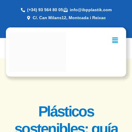
(+34) 93 564 80 05
info@ibpplastik.com
C/. Can Milans12, Montcada i Reixac
Plásticos
sostenibles: guía