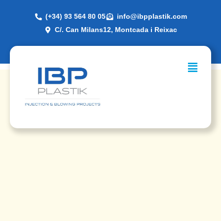
(+34) 93 564 80 05
info@ibpplastik.com
C/. Can Milans12, Montcada i Reixac
Inicio