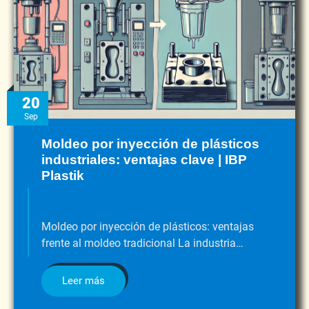
20
Sep
Moldeo por inyección de plásticos
industriales: ventajas clave | IBP
Plastik
Moldeo por inyección de plásticos: ventajas
frente al moldeo tradicional La industria…
Leer más