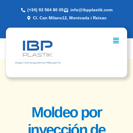
(+34) 93 564 80 05
info@ibpplastik.com
C/. Can Milans12, Montcada i Reixac
Moldeo por
inyección de