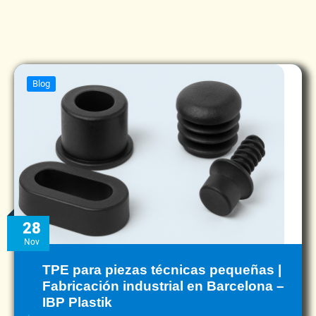
Blog
28
Nov
TPE para piezas técnicas pequeñas |
Fabricación industrial en Barcelona –
IBP Plastik